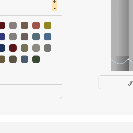
+
-
კ