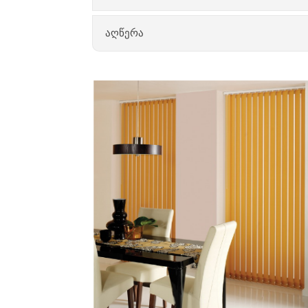
აღწერა
ვერტიკალური ჯალუზი გამძლეა
არ ხუნდება
არ იწვის
მათი გამოყენება რეკომენდებულ
ჩვეულებრივ ფარდასთან შედარე
ფერთა ფართო არჩევანი საშუა
თანამედროვე, ასევე კლასიკურ 
ვერტიკალური ლამელი (ნაჭერი)
ჟალუზის მართვის მექანიზმი სა
“გაბნეული შუქის” ეფექტს ქმნის.
ვერტიკალური ჟალუზის ფარდის ნ
გამოირჩევა ანტისეპტიკური თვი